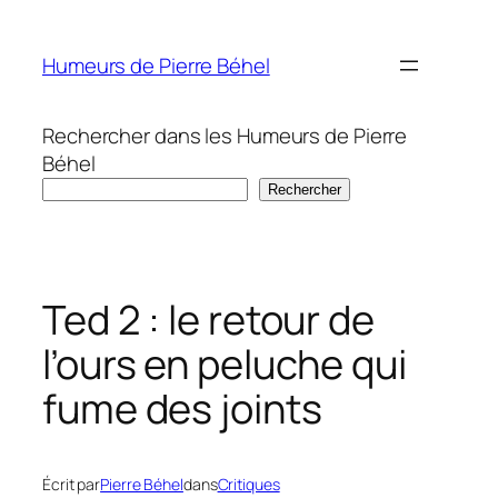
Aller
au
Humeurs de Pierre Béhel
contenu
Rechercher dans les Humeurs de Pierre
Béhel
Rechercher
Ted 2 : le retour de
l’ours en peluche qui
fume des joints
Écrit par
Pierre Béhel
dans
Critiques