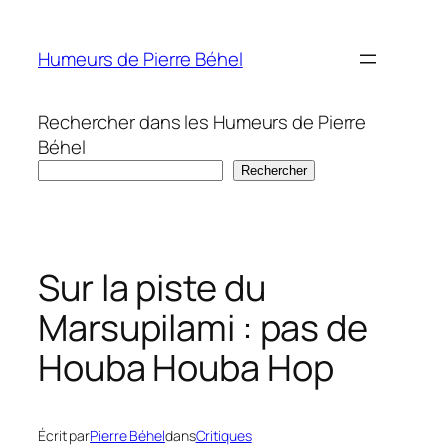
Aller
au
Humeurs de Pierre Béhel
contenu
Rechercher dans les Humeurs de Pierre
Béhel
Rechercher
Sur la piste du
Marsupilami : pas de
Houba Houba Hop
Écrit par
Pierre Béhel
dans
Critiques