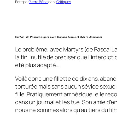
Écrit par
Pierre Béhel
dans
Critiques
Martyrs
, de Pascal Laugier, avec Morjana Alaoui et Mylène Jampanoi
Le problème, avec
Martyrs
(de Pascal La
la fin. Inutile de préciser que l’interdi
été plus adapté…
Voilà donc une fillette de dix ans, aban
torturée mais sans aucun sévice sexuel. E
fille. Pratiquement amnésique, elle rec
dans un journal et les tue. Son amie d’enf
nous ne sommes alors qu’au tiers du film