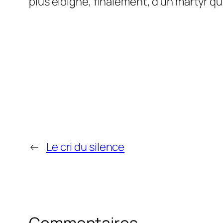
plus éloigné, finalement, d’un martyr qu
←
Le cri du silence