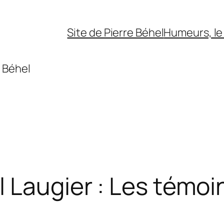
Site de Pierre Béhel
Humeurs, le 
 Béhel
l Laugier : Les témoi