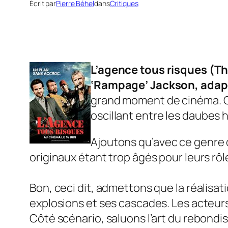
Écrit par
Pierre Béhel
dans
Critiques
L’agence tous risques
(
Th
‘Rampage’ Jackson, adapte
grand moment de cinéma. C’e
oscillant entre les daubes
Ajoutons qu’avec ce genre 
originaux étant trop âgés pour leurs rôl
Bon, ceci dit, admettons que la réalisat
explosions et ses cascades. Les acteurs
Côté scénario, saluons l’art du rebondiss