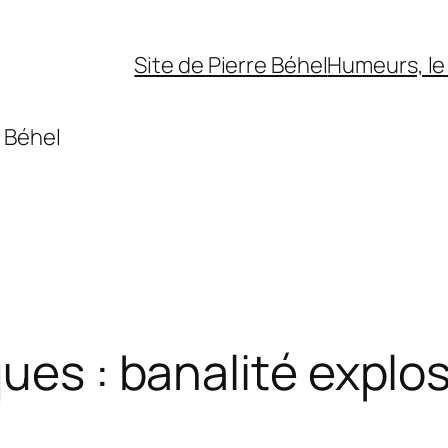
Site de Pierre Béhel
Humeurs, le 
 Béhel
ues : banalité explo