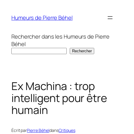
Aller
au
Humeurs de Pierre Béhel
contenu
Rechercher dans les Humeurs de Pierre
Béhel
Rechercher
Ex Machina : trop
intelligent pour être
humain
Écrit par
Pierre Béhel
dans
Critiques