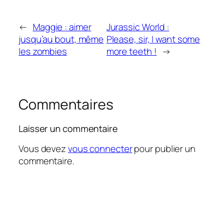
←
Maggie : aimer
Jurassic World :
jusqu’au bout, même
Please, sir, I want some
les zombies
more teeth !
→
Commentaires
Laisser un commentaire
Vous devez
vous connecter
pour publier un
commentaire.