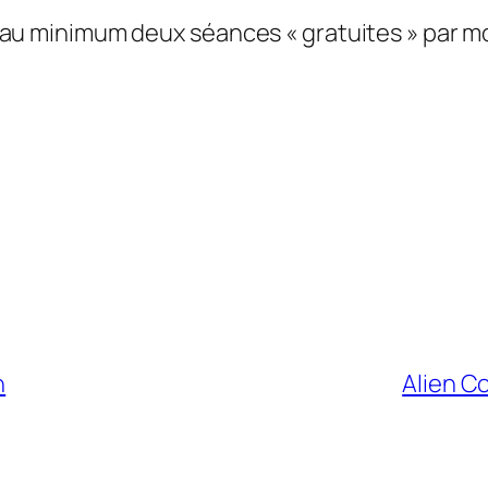
st au minimum deux séances « gratuites » par moi
n
Alien C