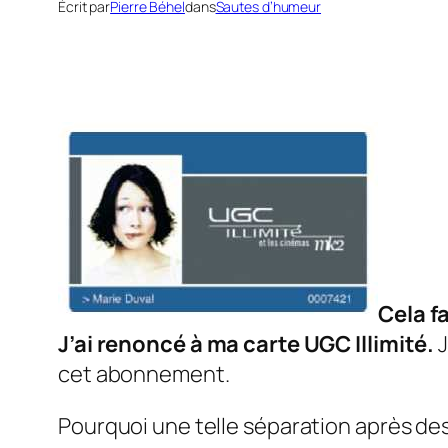
Écrit par
Pierre Béhel
dans
Sautes d’humeur
Cela f
J’ai renoncé à ma carte UGC Illimité.
J
cet abonnement.
Pourquoi une telle séparation après des 