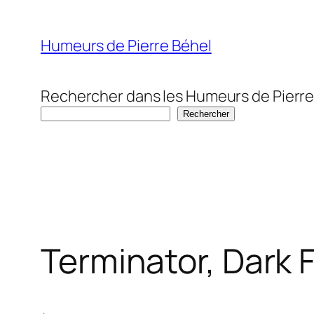
Aller
au
Humeurs de Pierre Béhel
contenu
Rechercher dans les Humeurs de Pierre
Rechercher
Terminator, Dark 