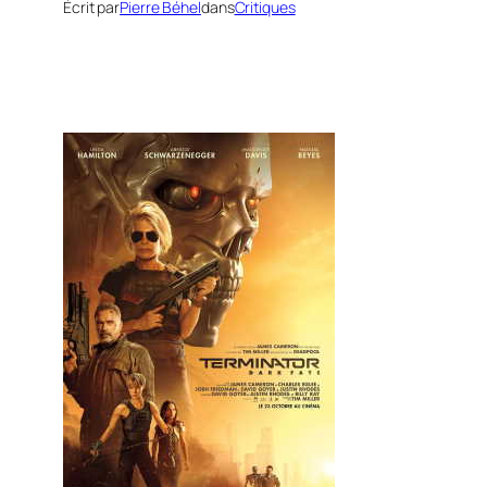
Écrit par
Pierre Béhel
dans
Critiques