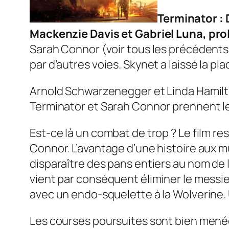
Terminator : 
Mackenzie Davis et Gabriel Luna, pro
Sarah Connor (voir tous les précédents fi
par d’autres voies. Skynet a laissé la pla
Arnold Schwarzenegger et Linda Hamilt
Terminator et Sarah Connor prennent le 
Est-ce là un combat de trop ? Le film re
Connor. L’avantage d’une histoire aux mu
disparaître des pans entiers au nom de 
vient par conséquent éliminer le messi
avec un endo-squelette à la Wolverine. U
Les courses poursuites sont bien menées, 