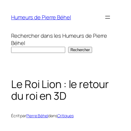
Aller
au
Humeurs de Pierre Béhel
contenu
Rechercher dans les Humeurs de Pierre
Béhel
Rechercher
Le Roi Lion : le retour
du roi en 3D
Écrit par
Pierre Béhel
dans
Critiques