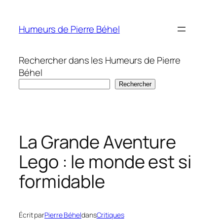
Aller
au
Humeurs de Pierre Béhel
contenu
Rechercher dans les Humeurs de Pierre
Béhel
Rechercher
La Grande Aventure
Lego : le monde est si
formidable
Écrit par
Pierre Béhel
dans
Critiques