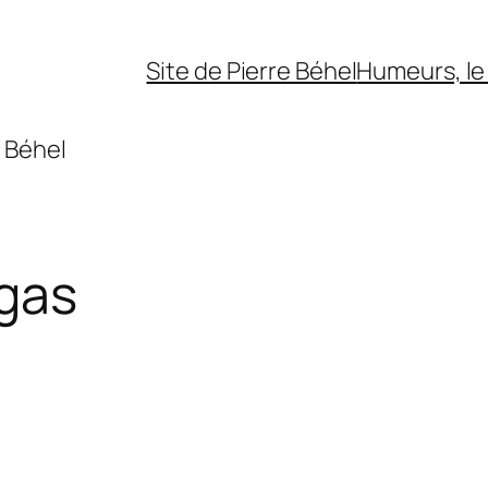
Site de Pierre Béhel
Humeurs, le 
 Béhel
gas