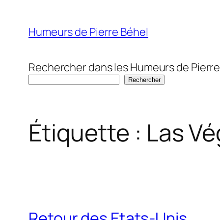
Aller
au
Humeurs de Pierre Béhel
contenu
Rechercher dans les Humeurs de Pierre
Rechercher
Étiquette :
Las Vé
Retour des Etats-Unis