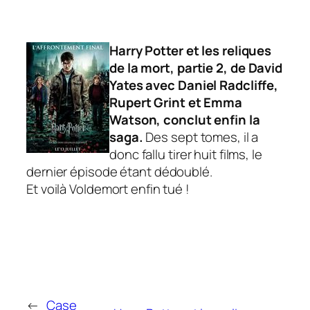
Harry Potter et les reliques
de la mort, partie 2
, de David
Yates avec Daniel Radcliffe,
Rupert Grint et Emma
Watson, conclut enfin la
saga.
Des sept tomes, il a
donc fallu tirer huit films, le
dernier épisode étant dédoublé.
Et voilà Voldemort enfin tué !
←
Case