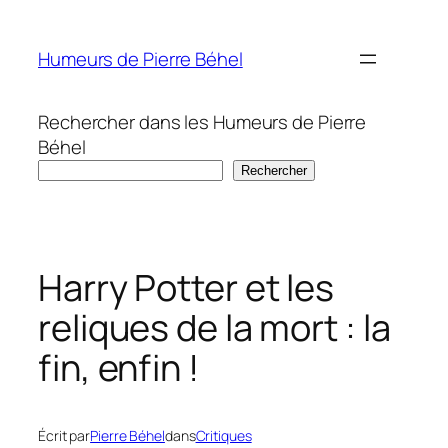
Aller
au
Humeurs de Pierre Béhel
contenu
Rechercher dans les Humeurs de Pierre
Béhel
Rechercher
Harry Potter et les
reliques de la mort : la
fin, enfin !
Écrit par
Pierre Béhel
dans
Critiques