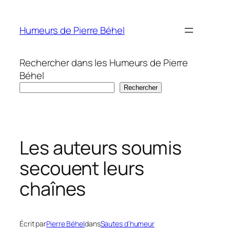
Aller
au
Humeurs de Pierre Béhel
contenu
Rechercher dans les Humeurs de Pierre
Béhel
Rechercher
Les auteurs soumis
secouent leurs
chaînes
Écrit par
Pierre Béhel
dans
Sautes d’humeur