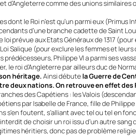
et d’Angleterre comme des unions similaires on
les dont le Roi n’est qu’un parmi eux (Primus In
escendants d’une branche cadette de Saint Lou
e loi prévue aux Etats Généraux de 1317 (pour
 Loi Salique (pour exclure les femmes et leur
s prédécesseurs, Philippe VI a parmi ses vassa
 le roi d’Angleterre par ailleurs duc de Norma
 son héritage.
Ainsi débute
la Guerre de Cen
tre deux nations. On retrouve en effet des
branches des Capétiens : les Valois (descenda
pétiens par Isabelle de France, fille de Philip
ns s’en foutent, s’alliant avec tel ou tel en fo
nterdit de choisir un roi issu d’un autre sang
times héritiers, donc pas de problème religie