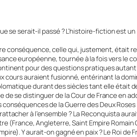
que se serait-il passé ? L’histoire-fiction est un
re conséquence, celle qui, justement, était re
ance européenne, tournée à la fois vers le con
continent pour des questions pratiques autant
ux cours auraient fusionné, entérinant la domi
plomatique durant des siècles tant elle était d
e de se distinguer de la Cour de France en ado
les conséquences de la Guerre des Deux Roses 
 rattacher à l’ensemble ? La Reconquista aura
quatre (France, Angleterre, Saint Empire Romai
mpire). Y aurait-on gagné en paix ? Le Roi de F