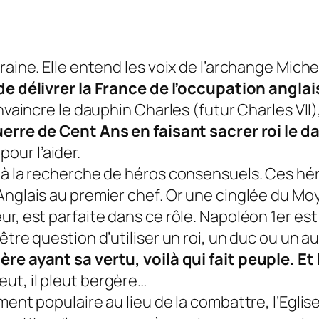
raine. Elle entend les voix de l’archange Mich
 de délivrer la France de l’occupation anglai
onvaincre le dauphin Charles (futur Charles VII
uerre de Cent Ans en faisant sacrer roi le d
 pour l’aider.
 à la recherche de héros consensuels. Ces hér
 Anglais au premier chef. Or une cinglée du 
r, est parfaite dans ce rôle. Napoléon 1er est 
être question d’utiliser un roi, un duc ou un au
re ayant sa vertu, voilà qui
fait peuple
. E
leut, il pleut bergère…
ment populaire au lieu de la combattre, l’Eglis