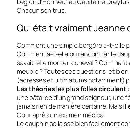
Légion d’Honneur au Capitaine Dreyfus a
Chacun son truc.
Qui était
vraiment
Jeanne d
Comment une simple bergère a-t-elle pu 
Comment a-t-elle pu rencontrer le dau
savait-elle monter à cheval ? Comment a
meuble ? Toutes ces questions, et bien
(adresses et ultimatums notamment) peuv
Les théories les plus folles circulent
:
une bâtarde d’un grand seigneur, une fé
jamais rien de manière certaine. Mais
il
Cour après un examen médical.
Le dauphin se laisse bien facilement co