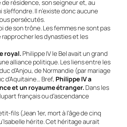
e de résidence, son seigneur et, au
ui s’effondre. Il n’existe donc aucune
 tous persécutés.
 roi de son trône. Les femmes ne sont pas
 rapprocher les dynasties et les
e royal.
Philippe IV le Bel avait un grand
une alliance politique. Les liens entre les
, duc d’Anjou, de Normandie (par mariage
uc d’Aquitaine… Bref,
Philippe IV a
ance et un royaume étranger.
Dans les
 plupart français ou d’ascendance
tit-fils (Jean 1er, mort à l’âge de cinq
’Isabelle hérite. Cet héritage aurait