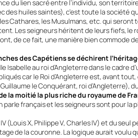
 du lien sacré entre l’individu, son territoir
vec des huiles saintes), c’est toute la société q
, les Cathares, les Musulmans, etc. qui seront
itent. Les seigneurs héritent de leurs fiefs, le
sont, de ce fait, une manière bien commode de
nches des Capétiens se déchirent l’héritag
ille Isabelle au roi d’Angleterre dans le cadre d’
liqués car le Roi d’Angleterre est, avant tout
e Guillaume le Conquérant, roi d’Angleterre), d
 la moitié la plus riche du royaume de Fr
n parle français et les seigneurs sont pour la
IV (Louis X, Philippe V, Charles IV) et du seul pe
tage de la couronne. La logique aurait voulu qu