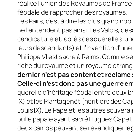
réalisé l’union des Royaumes de France 
féodale de rapprocher des royaumes.
Les Pairs, c’est à dire les plus grand nob
ne l’entendent pas ainsi. Les Valois, d
candidature et, après des querelles, un
leurs descendants) et l’invention d’une
Philippe VI est sacré à Reims. Comme se
riche du royaume et un royaume étranger,
dernier n’est pas content et réclame
Celle-ci n’est donc pas une guerre en
querelle d’héritage féodal entre deux 
IX) et les Plantagenêt (héritiers des Ca
Louis IX). Le Pape et les autres souverai
bulle papale ayant sacré Hugues Capet i
deux camps peuvent se revendiquer légi