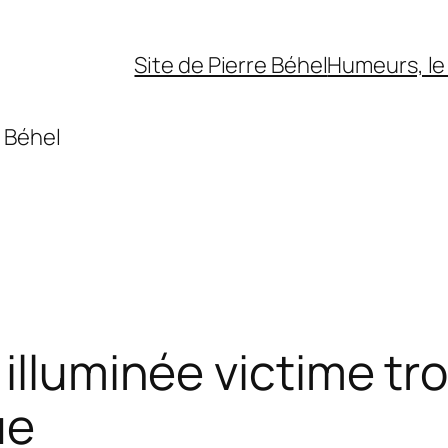
Site de Pierre Béhel
Humeurs, le 
 Béhel
illuminée victime tro
ue