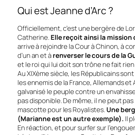
Qui est Jeanne d’Arc ?
Officiellement, c’est une bergère de Lor
Catherine.
Elle reçoit ainsi la mission
arrive à rejoindre la Cour à Chinon, à c
d’un an et à
renverser le cours de la G
et le roi qui lui doit son trône ne fait rien
Au XIXème siècle, les Républicains sont
les ennemis de la France, Allemands et
galvanisé le peuple contre un envahisseu
pas disponible. De même, il ne peut pas 
mascotte pour les Royalistes.
Une bergè
(Marianne est un autre exemple).
Il p
En réaction, et pour surfer sur l’engoue