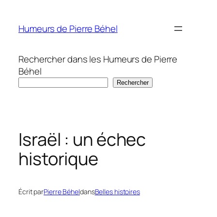
Aller
au
Humeurs de Pierre Béhel
contenu
Rechercher dans les Humeurs de Pierre
Béhel
Rechercher
Israël : un échec
historique
Écrit par
Pierre Béhel
dans
Belles histoires