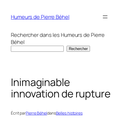
Aller
au
Humeurs de Pierre Béhel
contenu
Rechercher dans les Humeurs de Pierre
Béhel
Rechercher
Inimaginable
innovation de rupture
Écrit par
Pierre Béhel
dans
Belles histoires