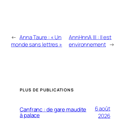
←
Anna Taure : « Un
AnnHnnA III : Il est
monde sans lettres »
environnement
→
PLUS DE PUBLICATIONS
6 août
Canfranc : de gare maudite
à palace
2026