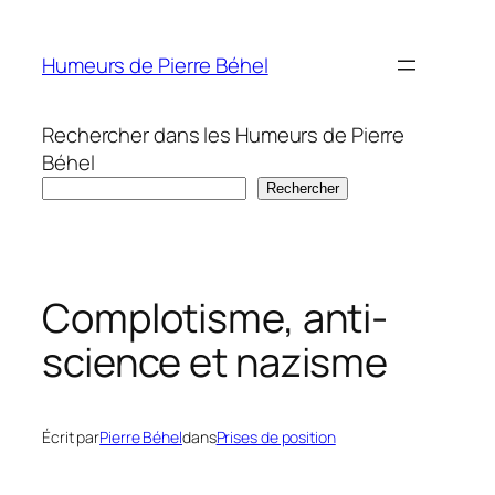
Aller
au
Humeurs de Pierre Béhel
contenu
Rechercher dans les Humeurs de Pierre
Béhel
Rechercher
Complotisme, anti-
science et nazisme
Écrit par
Pierre Béhel
dans
Prises de position